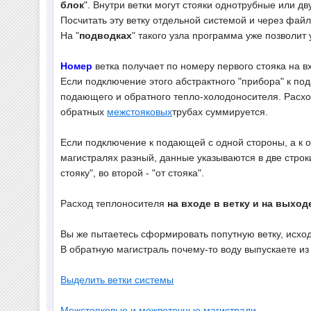
блок
". Внутри ветки могут стояки однотрубные или дв
Посчитать эту ветку отдельной системой и через фа
На "
подводках
" такого узла программа уже позволи
Номер
ветка получает по номеру первого стояка на в
Если подключение этого абстрактного "прибора" к по
подающего и обратного тепло-холодоносителя. Расхо
обратных
межстояковых
трубах суммируется.
Если подключение к подающей с одной стороны, а к о
магистралях разный, данные указываются в две строк
стояку", во второй - "от стояка".
Расход теплоносителя
на входе в ветку и на выход
Вы же пытаетесь сформировать попутную ветку, исход
В обратную магистраль почему-то воду выпускаете из 
Выделить ветки системы
Межстояковые и межветочные магистрали