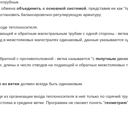
ухтрубные.
йл обмена
объединить с основной системой
, представив ее как "
т установить балансировочно-регулирующую арматуру.
ходе теплоносителя.
дающей и обратным магистральным трубам с одной стороны - ветка
д в межстояковых магистралях одинаковый, данные указываются о
братной с противоположной - ветка называется "с
попутным
движе
и, длины и число отводов на подающей и обратных межстояковых тр
е из ветки
должен всегда быть одинаковым.
я из организации входа теплоносителя в неё только по горячей тру
стояка в средине ветки. Программа не сможет понять "
геометрию