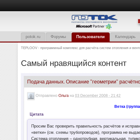
potok.ru
Форумы
Пользователи
Календарь
TEPLOOV - программный комплекс для расчёта систем отопления и вент
Самый нравящийся контент
Подача данных. Описание "геометрии" расчётн
Отправлено
Ольга
на
03 December 2008 - 21:42
Ветка (групп
Цитата
Просим Вас проверить правильность расчётов и исправ
«ветки» (см. схемы трубопроводов), программа не выдае
Система отопления – однотрубная, вертикальная, тупико