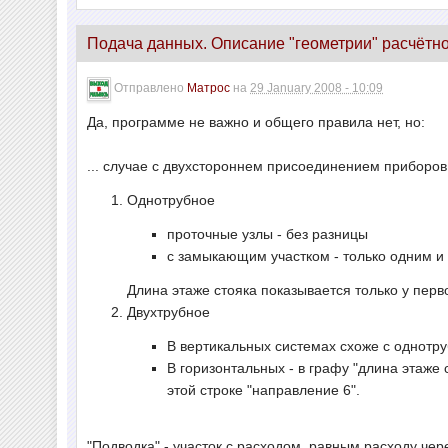
Подача данных. Описание "геометрии" расчётн
Отправлено
Матрос
на
29 January 2008 - 10:09
Да, программе не важно и общего правила нет, но:
... случае с двухстороннем присоединением приборов
Однотрубное
проточные узлы - без разницы
с замыкающим участком - только одним и 
Длина этаже стояка показывается только у перв
Двухтрубное
В вертикальных системах схоже с однот
В горизонтальных - в графу "длина этаже 
этой строке "направление 6".
"Подводка" - участок с расходом, равным расходу че