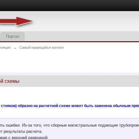
Портал
иляции
→
Самый нравящийся контент
ой схемы
а стояков) образно на расчетной схеме может быть заменена обычным пр
ить ошибки. Из-за того, что сборные магистральные подающие трубопро
т результаты расчета.
вая с верхней разводкой.