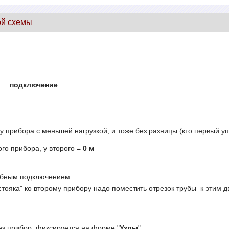
ой схемы
...
подключение
:
у прибора с меньшей нагрузкой, и тоже без разницы (кто первый у
ого прибора, у второго =
0 м
рубным подключением
стояка" ко второму прибору надо поместить отрезок трубы к этим дв
рез прибор, фиксируется на форме "
Узлы
"