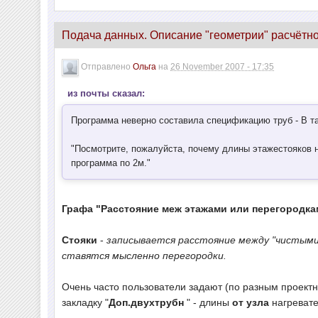
Подача данных. Описание "геометрии" расчётн
Отправлено
Ольга
на
26 November 2007 - 17:35
из почты сказал:
Программа неверно составила спецификацию труб - В та
"Посмотрите, пожалуйста, почему длины этажестояков н
программа по 2м."
Графа "Расстояние меж этажами или перегородка
Стояки
-
записывается расстояние между "чистыми
ставятся мысленно перегородки.
Очень часто пользователи задают (по разным проект
закладку "
Доп.двухтрубн
" - длины
от узла
нагревате