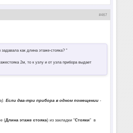
#467
я задавала как длина этаже-стояка? "
жестояка 2м, то к узлу и от узла прибора выдает
а).
Если два-три прибора в одном помещении
-
е (
Длина этаже стояка
) из закладки "
Стояки
" в
.