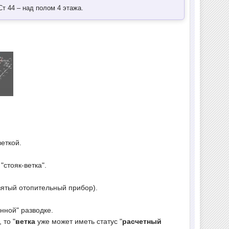
т 44 – над полом 4 этажа.
веткой.
"стояк-ветка".
зятый отопительный прибор).
нной" разводке.
 то "
ветка
уже может иметь статус "
расчетный