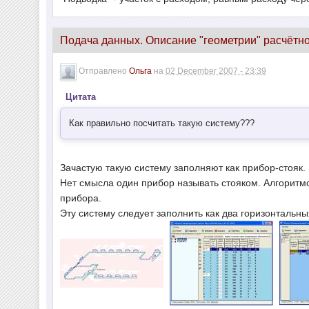
Подача данных. Описание "геометрии" расчётн
Отправлено
Ольга
на
02 December 2007 - 23:39
Цитата
Как правильно посчитать такую систему???
Зачастую такую систему заполняют как прибор-стояк. 
Нет смысла один прибор называть стояком. Алгоритмо
прибора.
Эту систему следует заполнить как два горизонтальны