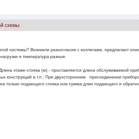
ой схемы
 этой системы? Возникли разногласия с коллегами, предлагают опи
нагрузки и температура разные.
..Длина этаже-стояка (м) - проставляется длина обслуживаемой пр
ных конструкций и т.п.; При двухстороннем присоединении прибор
ина только подающего стояка или сумма длин подающего и обратно