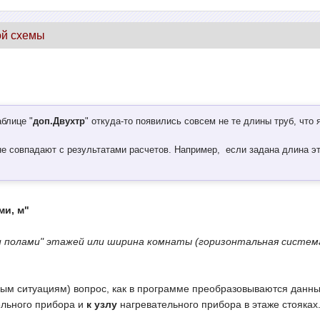
ой схемы
блице "
доп.Двухтр
" откуда-то появились совсем не те длины труб, что 
е совпадают с результатами расчетов. Например, если задана длина эта
ми, м"
 полами" этажей или ширина комнаты (горизонтальная систем
ным ситуациям) вопрос, как в программе преобразовываются данны
льного прибора и
к узлу
нагревательного прибора в этаже стояках