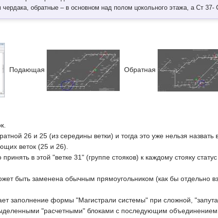
рдака, обратные – в основном над полом цокольного этажа, а Ст 37- С
Подающая
Обратная
к.
ратной 26 и 25 (из середины ветки) и тогда это уже нельзя назвать 
щих веток (25 и 26).
ринять в этой "ветке 31" (группе стояков) к каждому стояку статус 
может быть заменена обычным прямоугольником (как бы отдельно в
ет заполнение формы "Магистрали системы" при сложной, "запута
выделенными "расчетными" блоками с последующим объединением,