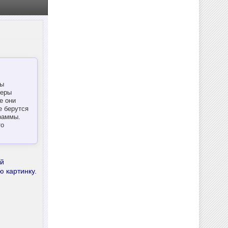
ры
меры
е они
е берутся
раммы.
то
ий
ю картинку.