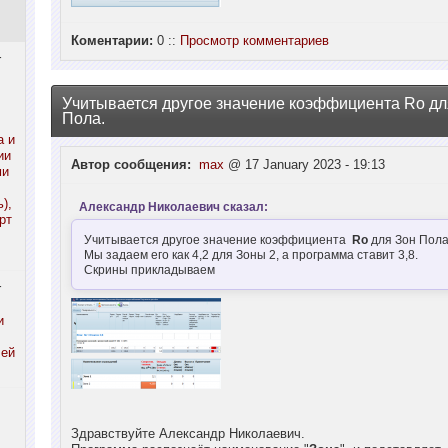
Коментарии:
0 ::
Просмотр комментариев
r
Учитывается другое значение коэффициента Ro дл
Пола.
а и
ии
Автор сообщения:
max
@ 17 January 2023 - 19:13
ми
),
Александр Николаевич сказал:
рт
Учитывается другое значение коэффициента
Ro
для Зон Пола
Мы задаем его как 4,2 для Зоны 2, а программа ставит 3,8.
Скрины прикладываем
r
и
лей
Здравствуйте Александр Николаевич.