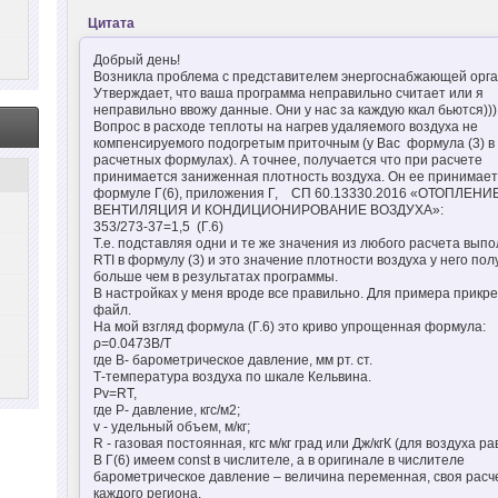
Цитата
Добрый день!
Возникла проблема с представителем энергоснабжающей орга
Утверждает, что ваша программа неправильно считает или я
неправильно ввожу данные. Они у нас за каждую ккал бьются)))
Вопрос в расходе теплоты на нагрев удаляемого воздуха не
компенсируемого подогретым приточным (у Вас формула (3) в
расчетных формулах). А точнее, получается что при расчете
принимается заниженная плотность воздуха. Он ее принимает
формуле Г(6), приложения Г, СП 60.13330.2016 «ОТОПЛЕНИЕ
ВЕНТИЛЯЦИЯ И КОНДИЦИОНИРОВАНИЕ ВОЗДУХА»:
353/273-37=1,5 (Г.6)
Т.е. подставляя одни и те же значения из любого расчета выпо
RTI в формулу (3) и это значение плотности воздуха у него по
больше чем в результатах программы.
В настройках у меня вроде все правильно. Для примера прикр
файл.
На мой взгляд формула (Г.6) это криво упрощенная формула:
ρ=0.0473B/T
где В- барометрическое давление, мм рт. ст.
Т-температура воздуха по шкале Кельвина.
Pv=RT,
где Р- давление, кгс/м2;
v - удельный объем, м/кг;
R - газовая постоянная, кгс м/кг град или Дж/кгК (для воздуха ра
В Г(6) имеем const в числителе, а в оригинале в числителе
барометрическое давление – величина переменная, своя расч
каждого региона.