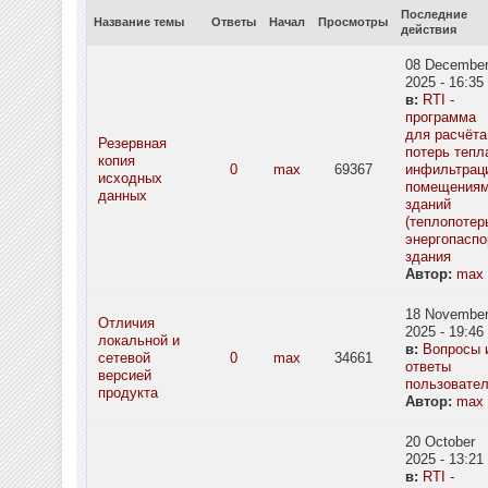
Последние
Название темы
Ответы
Начал
Просмотры
действия
08 Decembe
2025 - 16:35
в:
RTI -
программа
для расчёта
Резервная
потерь тепл
копия
0
max
69367
инфильтрац
исходных
помещения
данных
зданий
(теплопотерь
энергопаспо
здания
Автор:
max
18 Novembe
Отличия
2025 - 19:46
локальной и
в:
Вопросы 
сетевой
0
max
34661
ответы
версией
пользовате
продукта
Автор:
max
20 October
2025 - 13:21
в:
RTI -