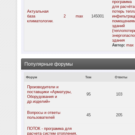
программа
для расчёта
Актуальная
потерь тепл
база
2
max
145001
инфильтрац
климатологии.
помещения
зданий
(теплопотерь
энергопаспо
здания
Автор:
max
Популярные форумы
Форум
Тем
Ответы
Производители и
поставщики «Арматуры,
95
103
Оборудования и
др.изделий»
Вопросы и ответы
45
205
пользователей
ПОТОК - программа для
расчета систем отопления,