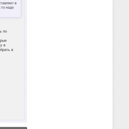
ставляет в
 то надо
ь по
орые
у в
брать в