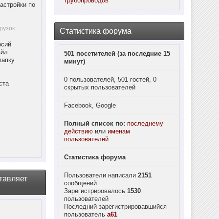
трубопроводов
астройки по
рузок:
Статистика форума
рсий
айл
501 посетителей (за последние 15
папку
минут)
0 пользователей, 501 гостей, 0
ста
скрытых пользователей
Facebook, Google
Полный список по:
последнему
действию
или
именам
пользователей
Статистика форума
Пользователи написали
2151
тавляет
сообщений
Зарегистрировалось
1530
пользователей
Последний зарегистрировавшийся
пользователь
a61