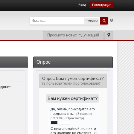
Вход
Регистрация
Форумы
Просмотр новых публикаций
Опрос
Опрос Вам нужен сертификат?
(9 пользователей проголосовало)
здания
Вам нужен сертификат?
Да, очень, приходится его
предъявлять.
(3 голосов
[33.33%] -
Просмотр
)
С ним спокойней, но никто
его наличие не смотрит.
(3