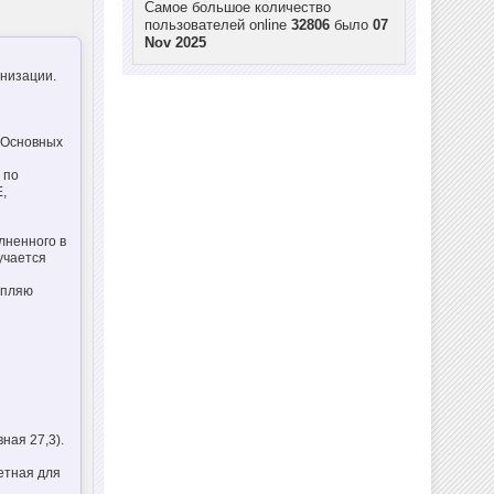
Самое большое количество
пользователей online
32806
было
07
Nov 2025
низации.
 Основных
 по
,
лненного в
лучается
епляю
вная 27,3).
етная для