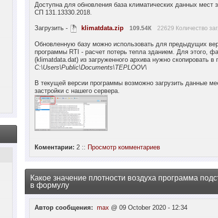
Доступна для обновления база климатических данных мест з
СП 131.13330.2018.
Загрузить -
klimatdata.zip
109.54К
22629 Количество заг
Обновленную базу можно использовать для предыдущих ве
программы RTI - расчет потерь тепла зданием. Для этого, ф
(klimatdata.dat) из загруженного архива нужно скопировать в 
C:\Users\Public\Documents\TEPLOOV\
В текущей версии программы возможно загрузить данные ме
застройки с нашего сервера.
Коментарии:
2 ::
Просмотр комментариев
Какое значение плотности воздуха программа подс
в формулу
Автор сообщения:
max
@ 09 October 2020 - 12:34