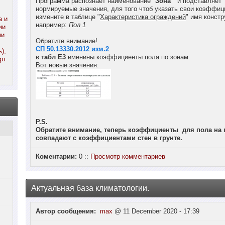
Программа распознаёт наименование "
Зона
" и подставляет
нормируемые значения, для того чтоб указать свои коэффи
измените в таблице "
Характеристика ограждений
" имя констр
а и
например:
Пол 1
ии
ми
Обратите внимание!
СП 50.13330.2012 изм.2
),
в
табл Е3
именины коэффициенты пола по зонам
рт
Вот новые значения:
P.S.
Обратите внимание, теперь коэффициенты для пола на г
совпадают с коэффициентами стен в грунте.
Коментарии:
0 ::
Просмотр комментариев
Актуальная база климатологии.
Автор сообщения:
max
@ 11 December 2020 - 17:39