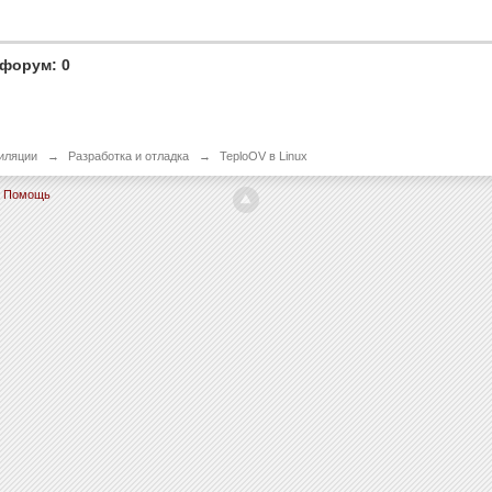
форум: 0
иляции
→
Разработка и отладка
→
TeploOV в Linux
Помощь