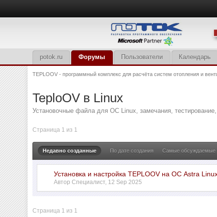
potok.ru
Форумы
Пользователи
Календарь
TEPLOOV - программный комплекс для расчёта систем отопления и вент
TeploOV в Linux
Установочные файла для ОС Linux, замечания, тестирование,
Страница 1 из 1
Недавно созданные
По дате создания
Самые обсуждаемые
Установка и настройка TEPLOOV на ОС Astra Linu
Автор
Специалист
,
12 Sep 2025
Страница 1 из 1