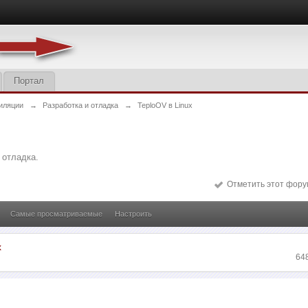
Портал
иляции
→
Разработка и отладка
→
TeploOV в Linux
 отладка.
Отметить этот фору
Самые просматриваемые
Настроить
x
64