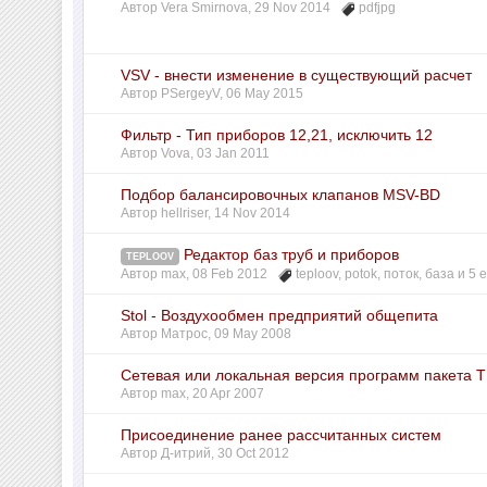
Автор
Vera Smirnova
,
29 Nov 2014
pdfjpg
VSV - внести изменение в существующий расчет
Автор
PSergeyV
,
06 May 2015
Фильтр - Тип приборов 12,21, исключить 12
Автор
Vova
,
03 Jan 2011
Подбор балансировочных клапанов MSV-BD
Автор
hellriser
,
14 Nov 2014
Редактор баз труб и приборов
TEPLOOV
Автор
max
,
08 Feb 2012
teploov
,
potok
,
поток
,
база
и 5 е
Stol - Воздухообмен предприятий общепита
Автор
Матрос
,
09 May 2008
Сетевая или локальная версия программ пакета
Автор
max
,
20 Apr 2007
Присоединение ранее рассчитанных систем
Автор
Д-итрий
,
30 Oct 2012