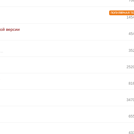
70
ПОПУЛЯРНАЯ Т
145
вой версии
45
35
..
252
е
81
347
65
43