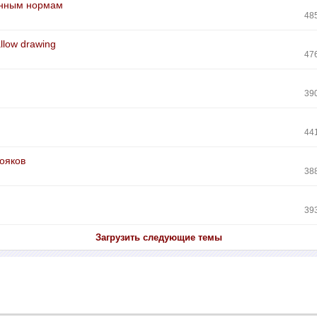
енным нормам
48
llow drawing
47
39
44
тояков
38
39
Загрузить следующие темы