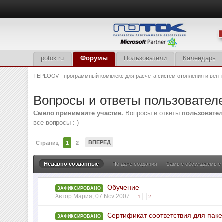
potok.ru
Форумы
Пользователи
Календарь
TEPLOOV - программный комплекс для расчёта систем отопления и вент
Вопросы и ответы пользовател
Смело принимайте участие.
Вопросы и ответы
пользовате
все вопросы :-)
ВПЕРЕД
Страниц
1
2
Недавно созданные
По дате создания
Самые обсуждаемые
Обучение
ЗАФИКСИРОВАНО
Автор
Мария
,
07 Nov 2007
1
2
Сертификат соответствия для па
ЗАФИКСИРОВАНО