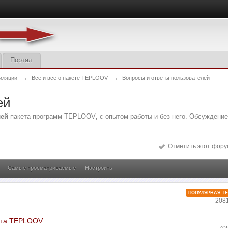
Портал
иляции
→
Все и всё о пакете TEPLOOV
→
Вопросы и ответы пользователей
ей
лей
пакета программ TEPLOOV
,
с опытом работы и без него. Обсуждени
Отметить этот фору
Самые просматриваемые
Настроить
ПОПУЛЯРНАЯ Т
208
кета TEPLOOV