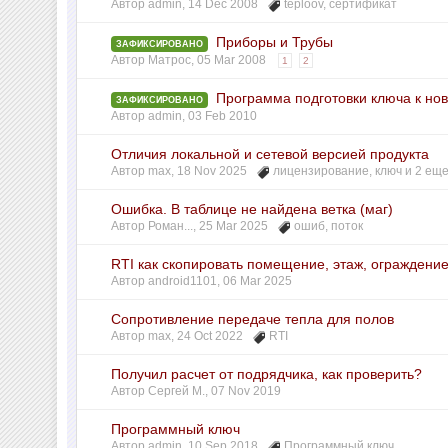
Автор
admin
,
14 Dec 2008
teploov
,
сертификат
Приборы и Трубы
ЗАФИКСИРОВАНО
Автор
Матрос
,
05 Mar 2008
1
2
Программа подготовки ключа к но
ЗАФИКСИРОВАНО
Автор
admin
,
03 Feb 2010
Отличия локальной и сетевой версией продукта
Автор
max
,
18 Nov 2025
лицензирование
,
ключ
и 2 еще.
Ошибка. В таблице не найдена ветка (маг)
Автор
Роман...
,
25 Mar 2025
ошиб
,
поток
RTI как скопировать помещение, этаж, ограждени
Автор
android1101
,
06 Mar 2025
Сопротивление передаче тепла для полов
Автор
max
,
24 Oct 2022
RTI
Получил расчет от подрядчика, как проверить?
Автор
Сергей М.
,
07 Nov 2019
Программный ключ
Автор
admin
,
10 Sep 2018
Программный ключ