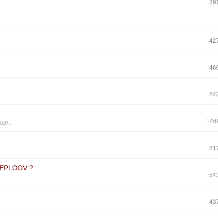
39
42
46
54
146
ще...
81
 TEPLOOV ?
54
43