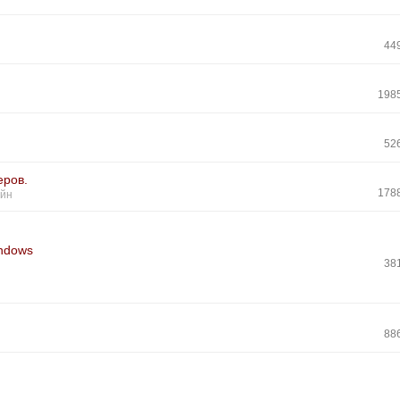
44
198
52
еров.
178
айн
indows
38
88