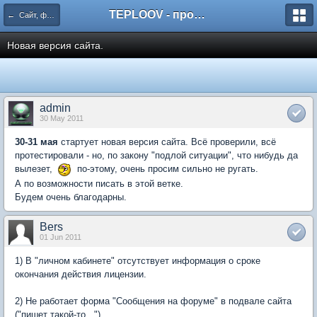
TEPLOOV - программный комплекс для расчёта систем отопления и вентиляции
← Сайт, форум
Новая версия сайта.
admin
30 May 2011
30-31 мая
стартует новая версия сайта. Всё проверили, всё
протестировали - но, по закону "подлой ситуации", что нибудь да
вылезет,
по-этому, очень просим сильно не ругать.
А по возможности писать в этой ветке.
Будем очень благодарны.
Bers
01 Jun 2011
1) В "личном кабинете" отсутствует информация о сроке
окончания действия лицензии.
2) Не работает форма "Сообщения на форуме" в подвале сайта
("пишет такой-то...")