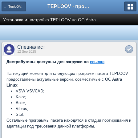
TEPLOOV - программный комплекс для расчёта систем отопления и вентиляции
← TeploOV в Linux
Установка и настройка TEPLOOV на ОС Astra...
Специалист
12 Sep 2025
Дистрибутивы доступны для загрузки по
ссылке
.
На текущий момент для следующих программ пакета TEPLOOV
предоставлены актуальные версии, совместимые с ОС
Astra
Linux
:
VSV/ VSVCAD;
Kalor;
Boler;
Vibros;
Stol.
Остальные программы пакета находятся в стадии портирования и
адаптации под требования данной платформы.
__________________________________________________________
__________________________________________________________