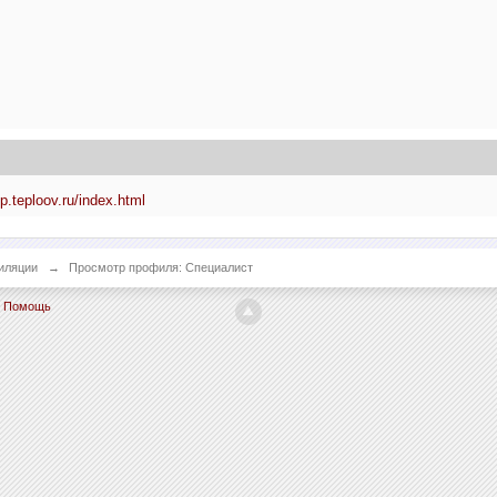
lp.teploov.ru/index.html
иляции
→
Просмотр профиля: Специалист
Помощь