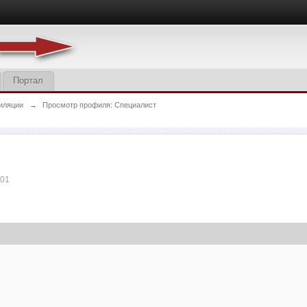
Портал
иляции
→
Просмотр профиля: Специалист
:01