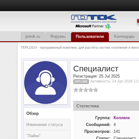
potok.ru
Форумы
Пользователи
Календарь
TEPLOOV - программный комплекс для расчёта систем отопления и вент
Специалист
Регистрация: 25 Jul 2025
Активность: 24 Apr 2026 13
OFFLINE
Статистика
Обзор
Группа:
Коллеги
Изменения статуса
Сообщений:
4
Просмотров:
141
"Лайки"
Статус:
Специалист