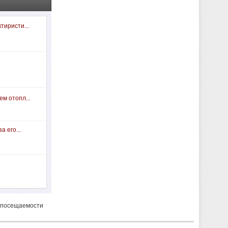
тиристи...
м отопл...
а его...
 посещаемости