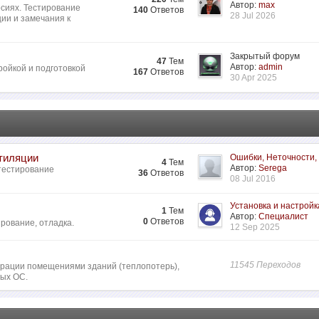
Автор:
max
сиях. Тестирование
140
Ответов
28 Jul 2026
ии и замечания к
Закрытый форум
47
Тем
Автор:
admin
ройкой и подготовкой
167
Ответов
30 Apr 2025
нтиляции
Ошибки, Неточности,
4
Тем
Автор:
Serega
 тестирование
36
Ответов
08 Jul 2016
Установка и настройк
1
Тем
Автор:
Специалист
0
Ответов
рование, отладка.
12 Sep 2025
11545 Переходов
ьтрации помещениями зданий (теплопотерь),
ных ОС.