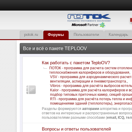
potok.ru
Форумы
Пользователи
Календарь
Все и всё о пакете TEPLOOV
Как работать с пакетом TeploOV?
ПОТОК - программа для расчета систем отоплен
теплоснабжения калориферов и оборудования
,
VSV - программа для аэродинамического расчет
вентиляции, аспирации и пневмотранспорта.
,
Vibros - программа для расчёта выбросов котел
Kalor - программа для расчёта калориферов и в
подбор типовых приточных камер, секций орош
RTI - программа для расчёта потерь тепла и и
помещениями зданий (теплопотерь), энергопас
Разделы формируются
авторами
алгоритма и прогр
ответов на интересные и распространенные вопро
пользователями разными способами (
email, ICQ, тел
Вопросы и ответы пользователей