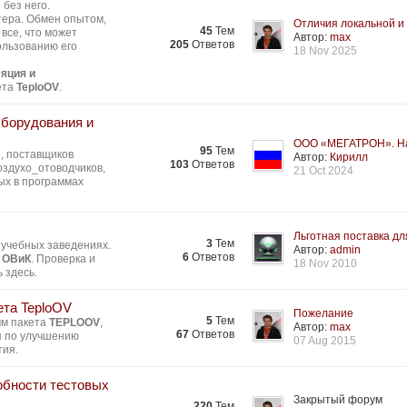
без него.
тера. Обмен опытом,
Отличия локальной и 
45
Тем
все, что может
Автор:
max
205
Ответов
ользованию его
18 Nov 2025
яция и
ета
TeploOV
.
Оборудования и
ООО «МЕГАТРОН». На
95
Тем
, поставщиков
Автор:
Кирилл
103
Ответов
здухо_отоводчиков,
21 Oct 2024
ых в программах
Льготная поставка для
3
Тем
 учебных заведениях.
Автор:
admin
6
Ответов
 ОВиК
. Проверка и
18 Nov 2010
 здесь.
ета TeploOV
Пожелание
5
Тем
мм пакета
TEPLOOV
,
Автор:
max
67
Ответов
я по улучшению
07 Aug 2015
тия.
обности тестовых
Закрытый форум
220
Тем