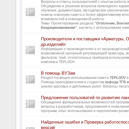
Вопросы и ответы пользователей с опытом работы и 
Обсуждение и решение вопросов прикладного харак
обучение, документация, методическое обеспечение 
помочь освоению пакета и более эффективному исп
возможностей в повседневной работе.
Темы: Проектирование раздела
"Отопление, Вентил
Кондиционирование"
, расчеты с использование пак
Производители и поставщики «Арматуры, 
др.изделий»
Информация о производителях и от производителей
всевозможной запорный-регулирующей арматуры, во
фильтров, труб, отопительных приборов используем
комплекса TEPLOOV
В помощь ВУЗам
Раздел посвящен использованию пакета
TEPLOOV
в
Помощь преподавателям и студентам
кафедр ТГВ и
анализ курсовых и дипломных работ. Вопросы писать
Предложения пользоватей по развитию пак
Обсуждение функциональных возможностей програ
вопросы к разработчикам, предложения и пожелани
программ, опыт использования и перспективы разви
Найденные ошибки и Проверка работоспос
версий