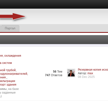
Портал
ия, охлаждения
а систем
Резервная копия исхо
ьной трубой
,
56
Тем
Автор:
max
оздухонагревателей,
747
Ответов
08 Dec 2025
ения.
,
нфильтрации
порт здания
аммы, на базе
сы заданные
.
)