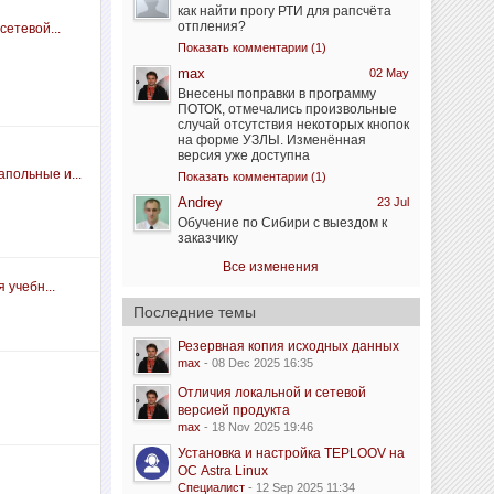
как найти прогу РТИ для рапсчёта
отпления?
сетевой...
Показать комментарии (1)
max
02 May
Внесены поправки в программу
ПОТОК, отмечались произвольные
случай отсутствия некоторых кнопок
на форме УЗЛЫ. Изменённая
версия уже доступна
польные и...
Показать комментарии (1)
Andrey
23 Jul
Обучение по Сибири с выездом к
заказчику
Все изменения
 учебн...
Последние темы
Резервная копия исходных данных
max
- 08 Dec 2025 16:35
Отличия локальной и сетевой
версией продукта
max
- 18 Nov 2025 19:46
Установка и настройка TEPLOOV на
ОС Astra Linux
Специалист
- 12 Sep 2025 11:34