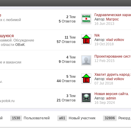
е
Гидравлическая харак
2
Тем
Автор:
Матрос
ых с любимой
5
Ответов
16 Jun 2013
ившуюся
Nik
11
Тем
Автор:
vlad volkov
раммой. Обсуждение
57
Ответов
19 Oct 2018
в области
ОВиК
.
Проектирование систе
4
Тем
12 Feb 2015
9
Ответов
ме и вакансии
Хватит дурить народ з
5
Тем
Автор:
vlad volkov
44
Ответов
ы.
07 Jul 2018
Новая версия сайта.
3
Тем
Автор:
admin
21
Ответов
.potok.ru
16 Sep 2024
ий
1530
Пользователей
a61
Новый участник
32806
Рекорд