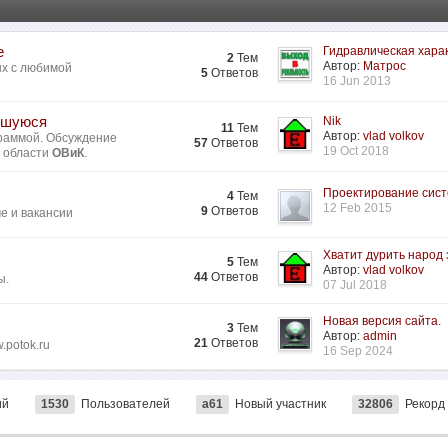
е
Гидравлическая харак
2
Тем
Автор:
Матрос
ых с любимой
5
Ответов
16 Jun 2013
ившуюся
Nik
11
Тем
Автор:
vlad volkov
раммой. Обсуждение
57
Ответов
19 Oct 2018
в области
ОВиК
.
Проектирование систе
4
Тем
12 Feb 2015
9
Ответов
ме и вакансии
Хватит дурить народ з
5
Тем
Автор:
vlad volkov
44
Ответов
ы.
07 Jul 2018
Новая версия сайта.
3
Тем
Автор:
admin
21
Ответов
.potok.ru
16 Sep 2024
ий
1530
Пользователей
a61
Новый участник
32806
Рекорд