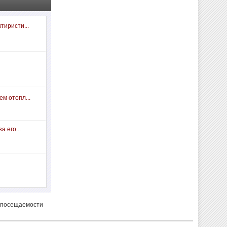
тиристи...
м отопл...
а его...
 посещаемости