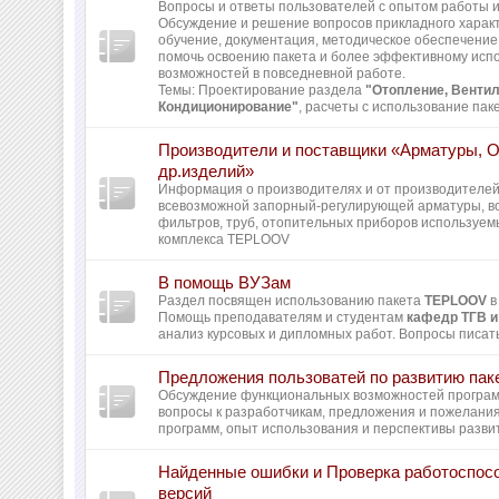
Вопросы и ответы пользователей с опытом работы и 
Обсуждение и решение вопросов прикладного харак
обучение, документация, методическое обеспечение 
помочь освоению пакета и более эффективному исп
возможностей в повседневной работе.
Темы: Проектирование раздела
"Отопление, Вентил
Кондиционирование"
, расчеты с использование пак
Производители и поставщики «Арматуры, 
др.изделий»
Информация о производителях и от производителей
всевозможной запорный-регулирующей арматуры, во
фильтров, труб, отопительных приборов используем
комплекса TEPLOOV
В помощь ВУЗам
Раздел посвящен использованию пакета
TEPLOOV
в
Помощь преподавателям и студентам
кафедр ТГВ и
анализ курсовых и дипломных работ. Вопросы писать
Предложения пользоватей по развитию пак
Обсуждение функциональных возможностей програ
вопросы к разработчикам, предложения и пожелани
программ, опыт использования и перспективы разви
Найденные ошибки и Проверка работоспос
версий