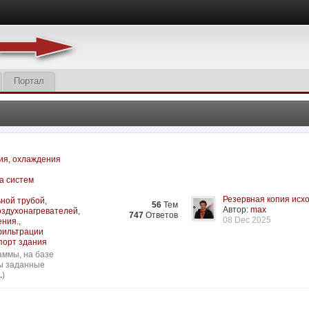
Портал
ия, охлаждения
а систем
Резервная копия исхо
ьной трубой
,
56
Тем
Автор:
max
оздухонагревателей,
747
Ответов
08 Dec 2025
ения.
,
нфильтрации
порт здания
аммы, на базе
сы заданные
.
)