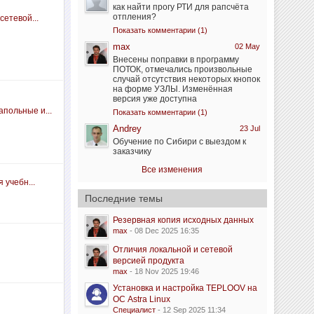
как найти прогу РТИ для рапсчёта
отпления?
сетевой...
Показать комментарии (1)
max
02 May
Внесены поправки в программу
ПОТОК, отмечались произвольные
случай отсутствия некоторых кнопок
на форме УЗЛЫ. Изменённая
версия уже доступна
польные и...
Показать комментарии (1)
Andrey
23 Jul
Обучение по Сибири с выездом к
заказчику
Все изменения
 учебн...
Последние темы
Резервная копия исходных данных
max
- 08 Dec 2025 16:35
Отличия локальной и сетевой
версией продукта
max
- 18 Nov 2025 19:46
Установка и настройка TEPLOOV на
ОС Astra Linux
Специалист
- 12 Sep 2025 11:34