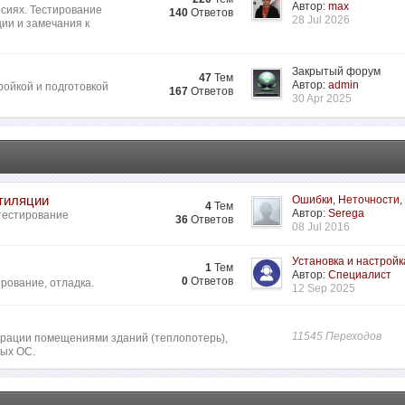
Автор:
max
сиях. Тестирование
140
Ответов
28 Jul 2026
ии и замечания к
Закрытый форум
47
Тем
Автор:
admin
ройкой и подготовкой
167
Ответов
30 Apr 2025
нтиляции
Ошибки, Неточности,
4
Тем
Автор:
Serega
 тестирование
36
Ответов
08 Jul 2016
Установка и настройк
1
Тем
Автор:
Специалист
0
Ответов
рование, отладка.
12 Sep 2025
11545 Переходов
ьтрации помещениями зданий (теплопотерь),
ных ОС.