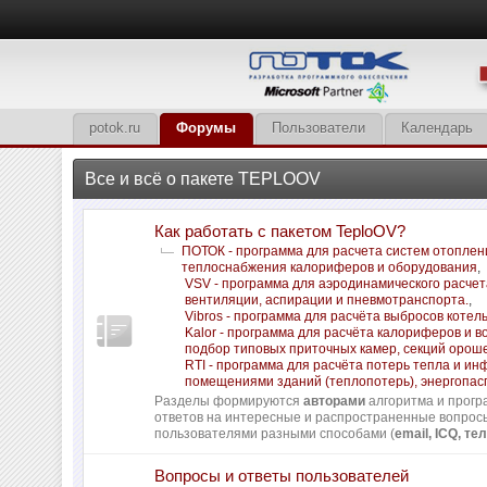
potok.ru
Форумы
Пользователи
Календарь
Все и всё о пакете TEPLOOV
Как работать с пакетом TeploOV?
ПОТОК - программа для расчета систем отоплен
теплоснабжения калориферов и оборудования
,
VSV - программа для аэродинамического расчет
вентиляции, аспирации и пневмотранспорта.
,
Vibros - программа для расчёта выбросов котел
Kalor - программа для расчёта калориферов и в
подбор типовых приточных камер, секций орош
RTI - программа для расчёта потерь тепла и и
помещениями зданий (теплопотерь), энергопас
Разделы формируются
авторами
алгоритма и прогр
ответов на интересные и распространенные вопро
пользователями разными способами (
email, ICQ, тел
Вопросы и ответы пользователей