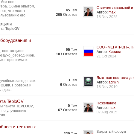
без него.
тера. Обмен опытом,
Отличия локальной и 
45
Тем
все, что может
Автор:
max
205
Ответов
ользованию его
18 Nov 2025
яция и
ета
TeploOV
.
Оборудования и
ООО «МЕГАТРОН». На
95
Тем
, поставщиков
Автор:
Кирилл
103
Ответов
здухо_отоводчиков,
21 Oct 2024
ых в программах
Льготная поставка для
3
Тем
 учебных заведениях.
Автор:
admin
6
Ответов
 ОВиК
. Проверка и
18 Nov 2010
 здесь.
ета TeploOV
Пожелание
5
Тем
мм пакета
TEPLOOV
,
Автор:
max
67
Ответов
я по улучшению
07 Aug 2015
тия.
обности тестовых
Закрытый форум
220
Тем