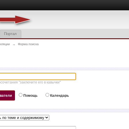
Портал
иляции
→
Форма поиска
осочетания "заключите его в кавычки"
ватели
Помощь
Календарь