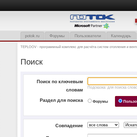
potok.ru
Форумы
Пользователи
Календарь
TEPLOOV - программный комплекс для расчёта систем отопления и вент
Поиск
Поиск по ключевым
Подсказка: для поиска слов
словам
Раздел для поиска
Форумы
Пользо
Совпадение