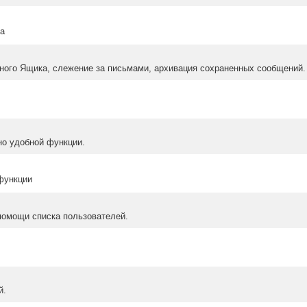
ма
ного Ящика, слежение за письмами, архивация сохраненных сообщений.
но удобной функции.
 функции
помощи списка пользователей.
й.