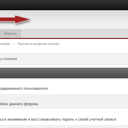
Портал
иляции
→
Просмотр разделов помощи
сь поиском
трированного пользователя.
okies данного форума.
ться анонимным и восстанавливать пароль к своей учетной записи.