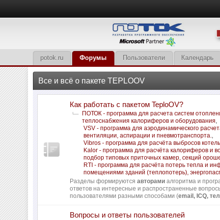
potok.ru
Форумы
Пользователи
Календарь
Все и всё о пакете TEPLOOV
Как работать с пакетом TeploOV?
ПОТОК - программа для расчета систем отоплен
теплоснабжения калориферов и оборудования
,
VSV - программа для аэродинамического расчет
вентиляции, аспирации и пневмотранспорта.
,
Vibros - программа для расчёта выбросов котел
Kalor - программа для расчёта калориферов и в
подбор типовых приточных камер, секций орош
RTI - программа для расчёта потерь тепла и и
помещениями зданий (теплопотерь), энергопас
Разделы формируются
авторами
алгоритма и прогр
ответов на интересные и распространенные вопро
пользователями разными способами (
email, ICQ, тел
Вопросы и ответы пользователей