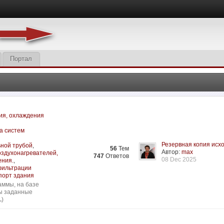
Портал
ия, охлаждения
а систем
Резервная копия исхо
ьной трубой
,
56
Тем
Автор:
max
оздухонагревателей,
747
Ответов
08 Dec 2025
ения.
,
нфильтрации
порт здания
аммы, на базе
сы заданные
.
)