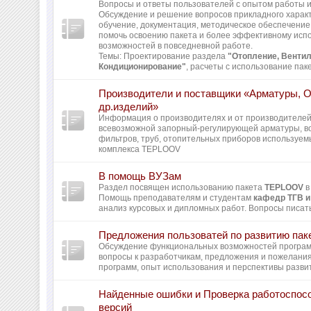
Вопросы и ответы пользователей с опытом работы и 
Обсуждение и решение вопросов прикладного харак
обучение, документация, методическое обеспечение 
помочь освоению пакета и более эффективному исп
возможностей в повседневной работе.
Темы: Проектирование раздела
"Отопление, Вентил
Кондиционирование"
, расчеты с использование пак
Производители и поставщики «Арматуры, 
др.изделий»
Информация о производителях и от производителей
всевозможной запорный-регулирующей арматуры, во
фильтров, труб, отопительных приборов используем
комплекса TEPLOOV
В помощь ВУЗам
Раздел посвящен использованию пакета
TEPLOOV
в
Помощь преподавателям и студентам
кафедр ТГВ и
анализ курсовых и дипломных работ. Вопросы писать
Предложения пользоватей по развитию пак
Обсуждение функциональных возможностей програ
вопросы к разработчикам, предложения и пожелани
программ, опыт использования и перспективы разви
Найденные ошибки и Проверка работоспос
версий