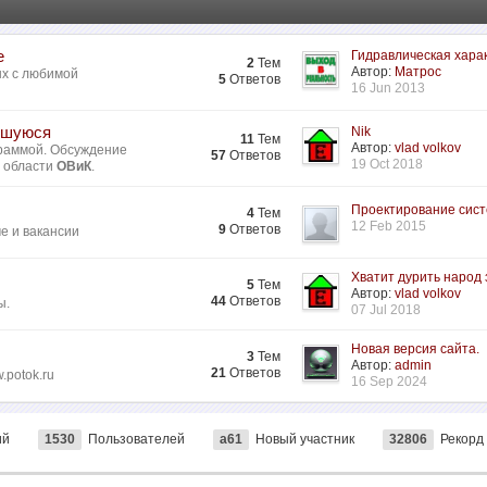
е
Гидравлическая харак
2
Тем
Автор:
Матрос
ых с любимой
5
Ответов
16 Jun 2013
ившуюся
Nik
11
Тем
Автор:
vlad volkov
раммой. Обсуждение
57
Ответов
19 Oct 2018
в области
ОВиК
.
Проектирование систе
4
Тем
12 Feb 2015
9
Ответов
ме и вакансии
Хватит дурить народ з
5
Тем
Автор:
vlad volkov
44
Ответов
ы.
07 Jul 2018
Новая версия сайта.
3
Тем
Автор:
admin
21
Ответов
.potok.ru
16 Sep 2024
ий
1530
Пользователей
a61
Новый участник
32806
Рекорд