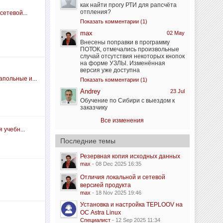
как найти прогу РТИ для рапсчёта
отпления?
сетевой...
Показать комментарии (1)
max
02 May
Внесены поправки в программу
ПОТОК, отмечались произвольные
случай отсутствия некоторых кнопок
на форме УЗЛЫ. Изменённая
версия уже доступна
польные и...
Показать комментарии (1)
Andrey
23 Jul
Обучение по Сибири с выездом к
заказчику
Все изменения
 учебн...
Последние темы
Резервная копия исходных данных
max
- 08 Dec 2025 16:35
Отличия локальной и сетевой
версией продукта
max
- 18 Nov 2025 19:46
Установка и настройка TEPLOOV на
ОС Astra Linux
Специалист
- 12 Sep 2025 11:34