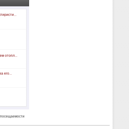
тиристи...
м отопл...
а его...
 посещаемости