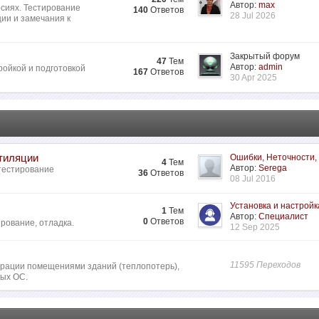
Автор:
max
сиях. Тестирование
140
Ответов
28 Jul 2026
ии и замечания к
Закрытый форум
47
Тем
Автор:
admin
ройкой и подготовкой
167
Ответов
30 Apr 2025
нтиляции
Ошибки, Неточности,
4
Тем
Автор:
Serega
 тестирование
36
Ответов
08 Jul 2016
Установка и настройк
1
Тем
Автор:
Специалист
0
Ответов
рование, отладка.
12 Sep 2025
11595 Переходов
ьтрации помещениями зданий (теплопотерь),
ных ОС.