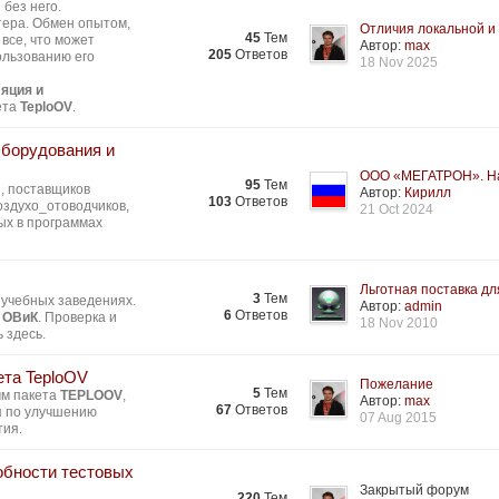
без него.
тера. Обмен опытом,
Отличия локальной и 
45
Тем
все, что может
Автор:
max
205
Ответов
ользованию его
18 Nov 2025
яция и
ета
TeploOV
.
Оборудования и
ООО «МЕГАТРОН». На
95
Тем
, поставщиков
Автор:
Кирилл
103
Ответов
здухо_отоводчиков,
21 Oct 2024
ых в программах
Льготная поставка для
3
Тем
 учебных заведениях.
Автор:
admin
6
Ответов
 ОВиК
. Проверка и
18 Nov 2010
 здесь.
ета TeploOV
Пожелание
5
Тем
мм пакета
TEPLOOV
,
Автор:
max
67
Ответов
я по улучшению
07 Aug 2015
тия.
обности тестовых
Закрытый форум
220
Тем