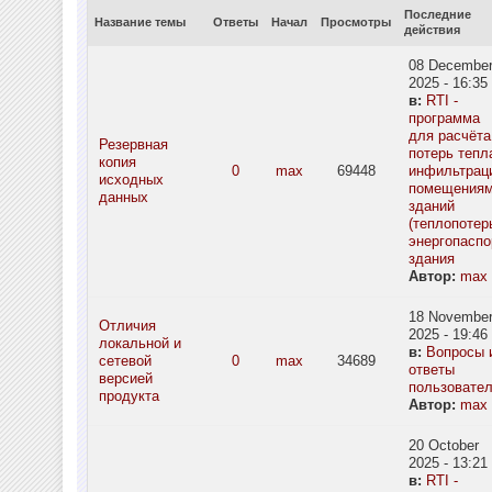
Последние
Название темы
Ответы
Начал
Просмотры
действия
08 Decembe
2025 - 16:35
в:
RTI -
программа
для расчёта
Резервная
потерь тепл
копия
0
max
69448
инфильтрац
исходных
помещения
данных
зданий
(теплопотерь
энергопаспо
здания
Автор:
max
18 Novembe
Отличия
2025 - 19:46
локальной и
в:
Вопросы 
сетевой
0
max
34689
ответы
версией
пользовате
продукта
Автор:
max
20 October
2025 - 13:21
в:
RTI -