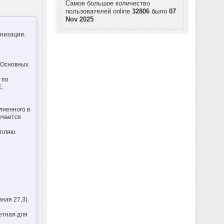
Самое большое количество
пользователей online
32806
было
07
Nov 2025
низации.
 Основных
 по
,
лненного в
лучается
епляю
вная 27,3).
етная для