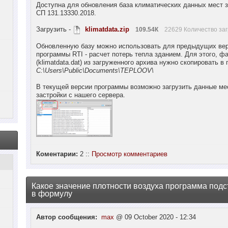
Доступна для обновления база климатических данных мест з
СП 131.13330.2018.
Загрузить -
klimatdata.zip
109.54К
22629 Количество заг
Обновленную базу можно использовать для предыдущих ве
программы RTI - расчет потерь тепла зданием. Для этого, ф
(klimatdata.dat) из загруженного архива нужно скопировать в 
C:\Users\Public\Documents\TEPLOOV\
В текущей версии программы возможно загрузить данные ме
застройки с нашего сервера.
Коментарии:
2 ::
Просмотр комментариев
Какое значение плотности воздуха программа подс
в формулу
Автор сообщения:
max
@ 09 October 2020 - 12:34