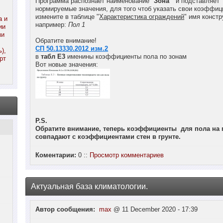
Программа распознаёт наименование "
Зона
" и подставляет
нормируемые значения, для того чтоб указать свои коэффи
измените в таблице "
Характеристика ограждений
" имя констр
а и
например:
Пол 1
ии
ми
Обратите внимание!
СП 50.13330.2012 изм.2
),
в
табл Е3
именины коэффициенты пола по зонам
рт
Вот новые значения:
P.S.
Обратите внимание, теперь коэффициенты для пола на г
совпадают с коэффициентами стен в грунте.
Коментарии:
0 ::
Просмотр комментариев
Актуальная база климатологии.
Автор сообщения:
max
@ 11 December 2020 - 17:39