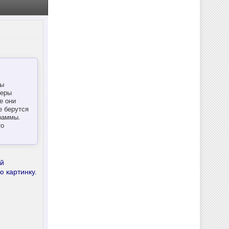
ры
меры
е они
е берутся
раммы.
то
ий
ю картинку.