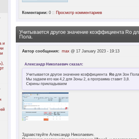
Коментарии:
0 ::
Просмотр комментариев
r
Учитывается другое значение коэффициента Ro дл
Пола.
а и
ии
Автор сообщения:
max
@ 17 January 2023 - 19:13
ми
),
Александр Николаевич сказал:
рт
Учитывается другое значение коэффициента
Ro
для Зон Пола
Мы задаем его как 4,2 для Зоны 2, а программа ставит 3,8.
Скрины прикладываем
r
и
лей
Здравствуйте Александр Николаевич.