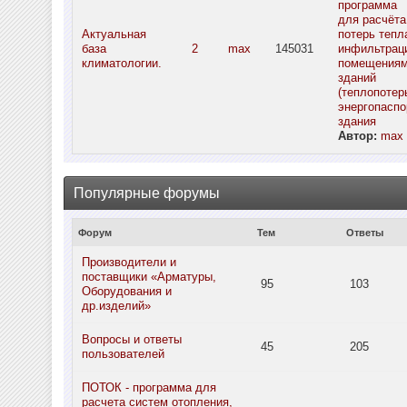
программа
для расчёта
Актуальная
потерь тепл
база
2
max
145031
инфильтрац
климатологии.
помещения
зданий
(теплопотерь
энергопаспо
здания
Автор:
max
Популярные форумы
Форум
Тем
Ответы
Производители и
поставщики «Арматуры,
95
103
Оборудования и
др.изделий»
Вопросы и ответы
45
205
пользователей
ПОТОК - программа для
расчета систем отопления,