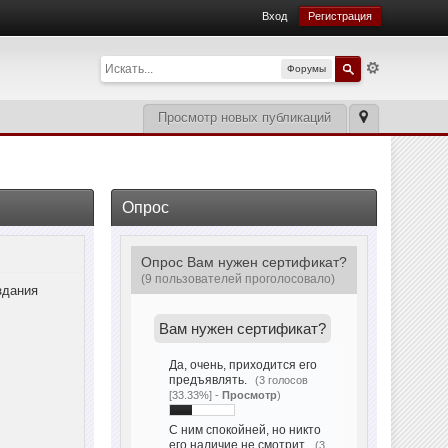
Вход
Регистрация
Форумы
Просмотр новых публикаций
Опрос
Опрос Вам нужен сертификат?
(9 пользователей проголосовало)
здания
Вам нужен сертификат?
Да, очень, приходится его
предъявлять.
(3 голосов
[33.33%] -
Просмотр
)
С ним спокойней, но никто
его наличие не смотрит.
(3