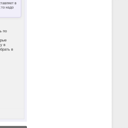
ставляет в
 то надо
ь по
орые
у в
брать в