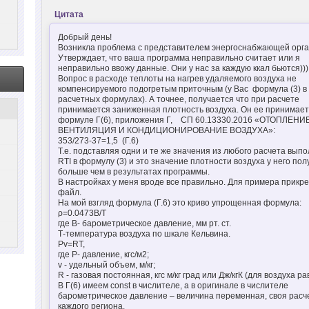
Цитата
Добрый день!
Возникла проблема с представителем энергоснабжающей орга
Утверждает, что ваша программа неправильно считает или я
неправильно ввожу данные. Они у нас за каждую ккал бьются)))
Вопрос в расходе теплоты на нагрев удаляемого воздуха не
компенсируемого подогретым приточным (у Вас формула (3) в
расчетных формулах). А точнее, получается что при расчете
принимается заниженная плотность воздуха. Он ее принимает
формуле Г(6), приложения Г, СП 60.13330.2016 «ОТОПЛЕНИЕ
ВЕНТИЛЯЦИЯ И КОНДИЦИОНИРОВАНИЕ ВОЗДУХА»:
353/273-37=1,5 (Г.6)
Т.е. подставляя одни и те же значения из любого расчета выпо
RTI в формулу (3) и это значение плотности воздуха у него по
больше чем в результатах программы.
В настройках у меня вроде все правильно. Для примера прикр
файл.
На мой взгляд формула (Г.6) это криво упрощенная формула:
ρ=0.0473B/T
где В- барометрическое давление, мм рт. ст.
Т-температура воздуха по шкале Кельвина.
Pv=RT,
где Р- давление, кгс/м2;
v - удельный объем, м/кг;
R - газовая постоянная, кгс м/кг град или Дж/кгК (для воздуха ра
В Г(6) имеем const в числителе, а в оригинале в числителе
барометрическое давление – величина переменная, своя расч
каждого региона.