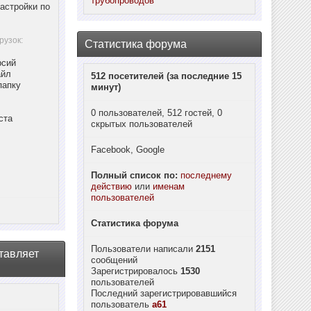
трубопроводов
астройки по
рузок:
Статистика форума
рсий
айл
512 посетителей (за последние 15
папку
минут)
0 пользователей, 512 гостей, 0
ста
скрытых пользователей
Facebook, Google
Полный список по:
последнему
действию
или
именам
пользователей
Статистика форума
Пользователи написали
2151
тавляет
сообщений
Зарегистрировалось
1530
пользователей
Последний зарегистрировавшийся
пользователь
a61