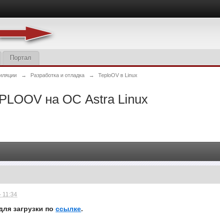
Портал
иляции
→
Разработка и отладка
→
TeploOV в Linux
PLOOV на ОС Astra Linux
 11:34
для загрузки по
ссылке
.