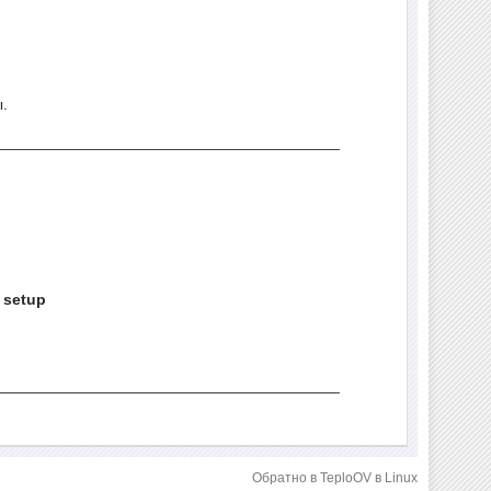
.
_______________________________________
 setup
_______________________________________
Обратно в TeploOV в Linux