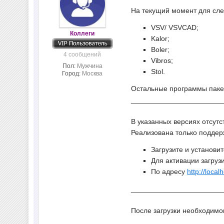
На текущий момент для сл
VSV/ VSVCAD;
Коллеги
Kalor;
Boler;
4 сообщений
Vibros;
Пол:
Мужчина
Stol.
Город:
Москва
Остальные программы пакет
_______________________
В указанных версиях отсут
Реализована только подде
Загрузите и установи
Для активации загруз
По адресу
http://local
_______________________
После загрузки необходимог