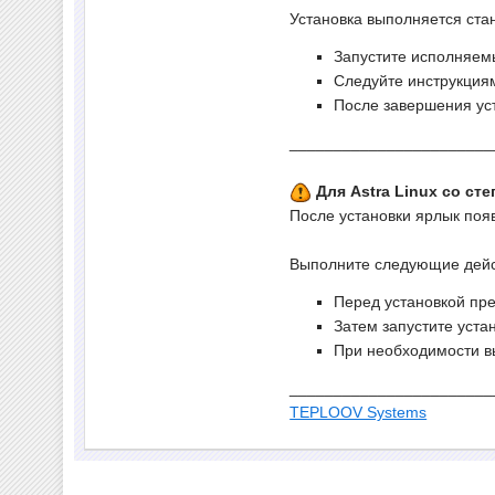
Установка выполняется ста
Запустите исполняе
Следуйте инструкция
После завершения ус
_______________________
Для Astra Linux со с
После установки ярлык поя
Выполните следующие дейс
Перед установкой пр
Затем запустите уста
При необходимости вы
_______________________
TEPLOOV Systems