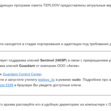
едующих программ пакета TEPLOOV предоставлены актуальные ве
а находятся в стадии портирования и адаптации под требования
________________________________________________________
ствует поддержка ключей
Sentinel
(
HASP
) в связи с прекращением 
ржка ключей
Guardant
от компании ООО «Актив».
те
Guardant Control Center
.
ите и запустите утилиту
teploov_lic
в режиме
sudo
. Подробнее про 
host:3189
в браузере Вы увидите доступные ключи.
________________________________________________________
о архива распакуйте его в удобную директорию на компьютере с ОС