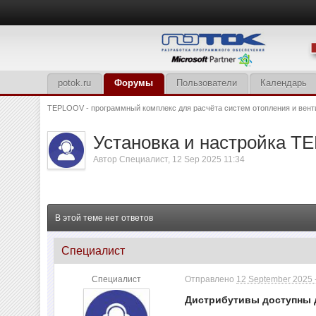
potok.ru
Форумы
Пользователи
Календарь
TEPLOOV - программный комплекс для расчёта систем отопления и вент
Установка и настройка TE
Автор
Специалист
,
12 Sep 2025 11:34
В этой теме нет ответов
Специалист
Специалист
Отправлено
12 September 2025 -
Дистрибутивы доступны 