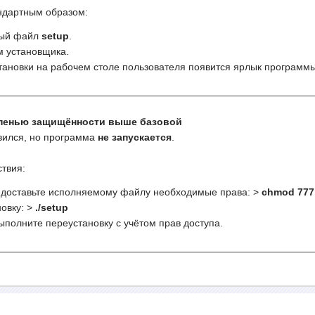
ндартным образом:
мый файл
setup
.
м установщика.
тановки на рабочем столе пользователя появится ярлык программы
________________________________________________________
тепенью защищённости выше базовой
вился, но программа
не запускается
.
твия:
едоставьте исполняемому файлу необходимые права: >
chmod 777
новку: >
./setup
полните переустановку с учётом прав доступа.
________________________________________________________