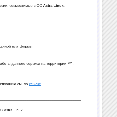
рсии, совместимые с ОС
Astra Linux
:
 данной платформы.
_______________________________________
работы данного сервиса на территории РФ.
активацию см. по
ссылке
.
_______________________________________
 Astra Linux.