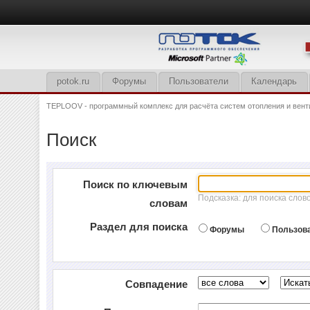
potok.ru
Форумы
Пользователи
Календарь
TEPLOOV - программный комплекс для расчёта систем отопления и вент
Поиск
Поиск по ключевым
Подсказка: для поиска слов
словам
Раздел для поиска
Форумы
Пользов
Совпадение