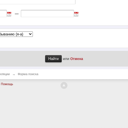
—
или
Отмена
иляции
→
Форма поиска
Помощь