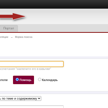
Портал
иляции
→
Форма поиска
осочетания "заключите его в кавычки"
атели
Помощь
Календарь