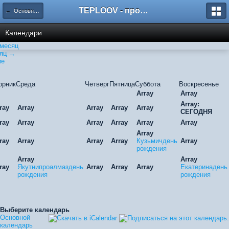
TEPLOOV - программный комплекс для расчёта систем отопления и вентиляции
← Основной календарь
Календари
месяц
яц →
ие
орник
Среда
Четверг
Пятница
Суббота
Воскресенье
Array
Array
Array:
ray
Array
Array
Array
Array
СЕГОДНЯ
ray
Array
Array
Array
Array
Array
Array
ray
Array
Array
Array
Кузьмичдень
Array
рождения
Array
Array
ray
Якутнипроалмаздень
Array
Array
Array
Екатеринадень
рождения
рождения
Выберите календарь
Основной
календарь