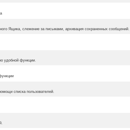
ма
ного Ящика, слежение за письмами, архивация сохраненных сообщений.
но удобной функции.
 функции
помощи списка пользователей.
й.