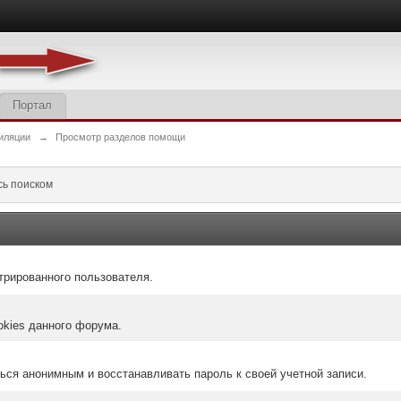
Портал
иляции
→
Просмотр разделов помощи
сь поиском
трированного пользователя.
okies данного форума.
ться анонимным и восстанавливать пароль к своей учетной записи.