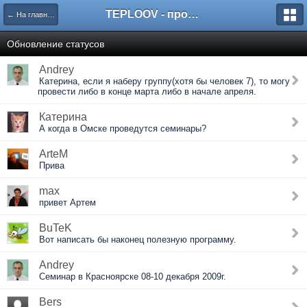
TEPLOOV - программный комплекс для расчёта систем отопления и вентиляции
← На главную
Обновление статусов
Andrey
Катерина, если я наберу группу(хотя бы человек 7), то могу
провести либо в конце марта либо в начале апреля.
Катерина
А когда в Омске проведутся семинары?
ArteM
Прива
max
привет Артем
BuTeK
Вот написать бы наконец полезную программу.
Andrey
Семинар в Красноярске 08-10 декабря 2009г.
Bers