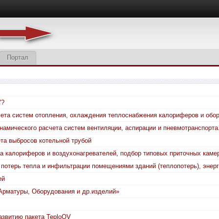
Портал
V?
ета систем отопления, охлаждения теплоснабжения калориферов и обо
намического расчета систем вентиляции, аспирации и пневмотранспорта
ёта выбросов котельной трубой
та калориферов и воздухонагревателей, подбор типовых приточных каме
 потерь тепла и инфильтрации помещениями зданий (теплопотерь), энер
ей
Арматуры, Оборудования и др.изделий»
азвитию пакета TeploOV