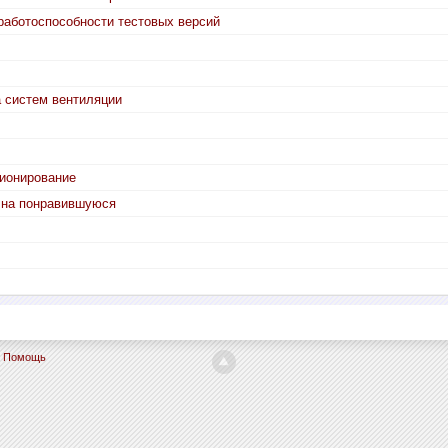
работоспособности тестовых версий
а систем вентиляции
ционирование
 на понравившуюся
Помощь