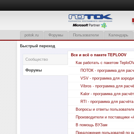
potok.ru
Форумы
Пользователи
Календарь
Быстрый переход
Все и всё о пакете TEPLOOV
Сообщество
Как работать с пакетом TeploO
Форумы
ПОТОК - программа для расч
VSV - программа для аэроди
Vibros - программа для расч
Kalor - программа для расчё
RTI - программа для расчёта
Вопросы и ответы пользовател
Производители и поставщики «
В помощь ВУЗам
Предложения пользоватей по р