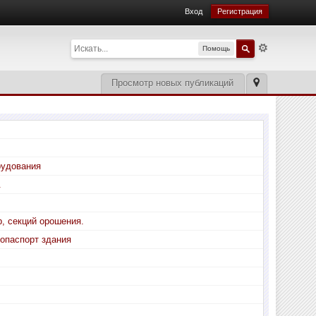
Вход
Регистрация
Помощь
Просмотр новых публикаций
рудования
.
р, секций орошения.
гопаспорт здания