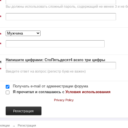
*
Вы должны использовать сложный пароль, содержащий не менее 3 и не б
*
*
*
Напишите цифрами: СтоПятьдесят4 всего три цифры
и
*
Введите ответ на вопрос (регистр букв не важен)
Получать e-mail от администрации форума
Я прочитал и соглашаюсь с
Условия использования
Privacy Policy
иляции
→
Регистрация