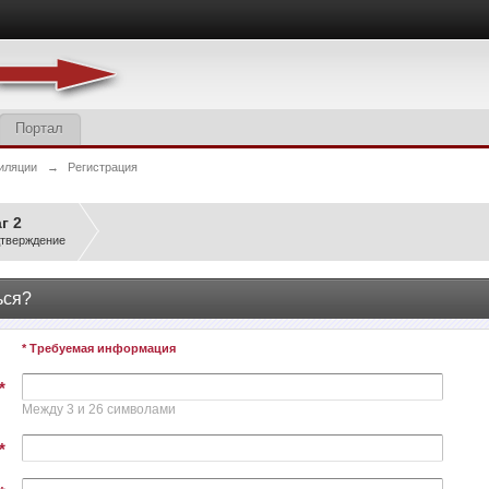
Портал
иляции
→
Регистрация
г 2
тверждение
ься?
* Требуемая информация
*
Между 3 и 26 символами
*