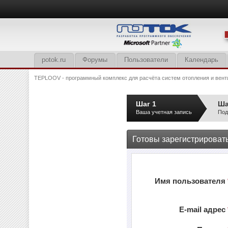
potok.ru
Форумы
Пользователи
Календарь
TEPLOOV - программный комплекс для расчёта систем отопления и вент
Шаг 1
Ша
Ваша учетная запись
Под
Готовы зарегистрироват
Имя пользователя
E-mail адрес