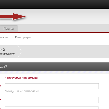
Портал
иляции
→
Регистрация
г 2
тверждение
ься?
* Требуемая информация
*
Между 3 и 26 символами
*