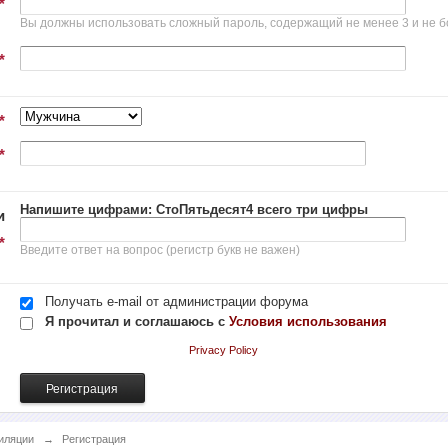
*
Вы должны использовать сложный пароль, содержащий не менее 3 и не б
*
*
*
Напишите цифрами: СтоПятьдесят4 всего три цифры
и
*
Введите ответ на вопрос (регистр букв не важен)
Получать e-mail от администрации форума
Я прочитал и соглашаюсь с
Условия использования
Privacy Policy
иляции
→
Регистрация