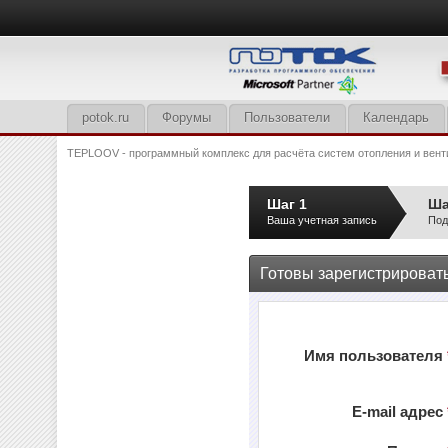
potok.ru
Форумы
Пользователи
Календарь
TEPLOOV - программный комплекс для расчёта систем отопления и вент
Шаг 1
Ша
Ваша учетная запись
Под
Готовы зарегистрироват
Имя пользователя
E-mail адрес