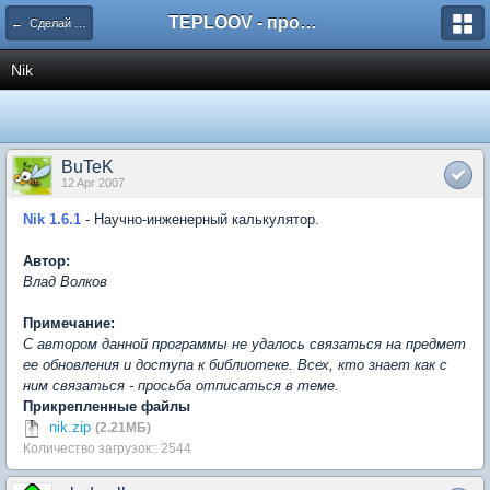
TEPLOOV - программный комплекс для расчёта систем отопления и вентиляции
← Сделай сам или оставь ссылку на понравившуюся
Nik
BuTeK
12 Apr 2007
Nik 1.6.1
- Научно-инженерный калькулятор.
Автор:
Влад Волков
Примечание:
С автором данной программы не удалось связаться на предмет
ее обновления и доступа к библиотеке. Всех, кто знает как с
ним связаться - просьба отписаться в теме.
Прикрепленные файлы
nik.zip
(2.21МБ)
Количество загрузок:: 2544