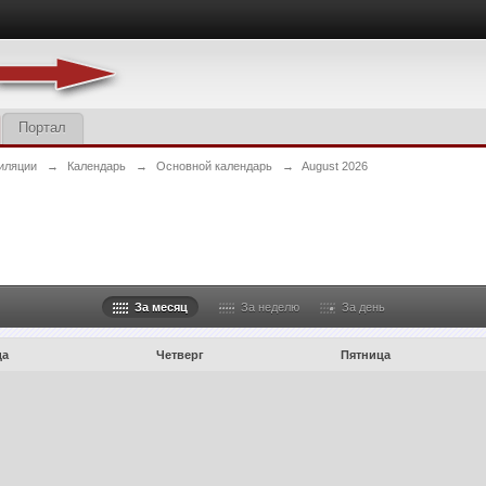
Портал
иляции
→
Календарь
→
Основной календарь
→
August 2026
За месяц
За неделю
За день
да
Четверг
Пятница