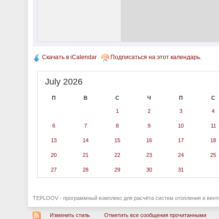
Скачать в iCalendar
Подписаться на этот календарь.
July 2026
П
В
С
Ч
П
С
1
2
3
4
6
7
8
9
10
11
13
14
15
16
17
18
20
21
22
23
24
25
27
28
29
30
31
TEPLOOV - программный комплекс для расчёта систем отопления и вент
Изменить стиль
Отметить все сообщения прочитанными