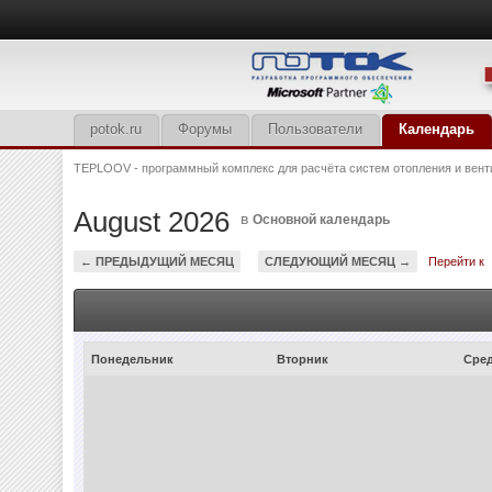
potok.ru
Форумы
Пользователи
Календарь
TEPLOOV - программный комплекс для расчёта систем отопления и вент
August 2026
в
Основной календарь
← ПРЕДЫДУЩИЙ МЕСЯЦ
СЛЕДУЮЩИЙ МЕСЯЦ →
Перейти к
Понедельник
Вторник
Сре