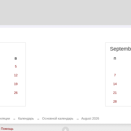
Septemb
В
П
5
12
7
19
14
26
21
28
иляции
→
Календарь
→
Основной календарь
→
August 2026
Помощь