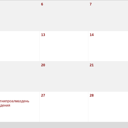
6
7
13
14
20
21
27
28
тнипроалмаздень
ждения