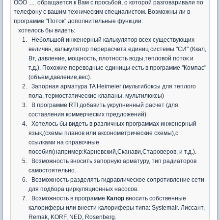
ООО ..... обращается к Вам с просьбой, о которой разговаривали по
телефону с вашим техническим специалистом. Возможны ли в
программе "Поток" дополнительные функции:
хотелось бы видеть:
Небольшой инженерный калькулятор всех существующих
величин, калькулятор перерасчета единиц системы "СИ" (Ккал,
Вт, давление, мощность, плотность воды,тепловой поток и
т.д.). Похожие переводные единицы есть в программе "Компас"
(объем,давление,вес).
Запорная арматура TA Heimeier (мультибоксы для теплого
пола, термостатические клапаны, мультилюксы)
В программе RTI добавить укрупненный расчет (для
составления коммерческих предложений).
Хотелось бы видеть в различных программах инженерный
язык,(схемы планов или аксонометрические схемы),с
ссылками на справочные
пособия(например:Карневский,Сканави,Староверов, и т.д.).
Возможность вносить запорную арматуру, тип радиаторов
самостоятельно.
Возможность разделять гидравлическое сопротивление сети
для подбора циркуляционных насосов.
Возможность в программе
Калор
вносить собственные
калориферы или внести калориферы типа: Systemair. Лиссант,
Remak, KORF, NED, Rosenberg.