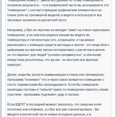
"помещение номер 2", ввели все данные по этому помещению и
получили результаты - то в графической части вы ассоциируете это
"помещение" с соответствующим графическим элементом и на
плане (или на трехмерной модели) и видите и используете все
числовые значения из расчетной части.
Например, у Вас на чертеже на вкладке "зима" на плане нарисовано
помещение, а на нем или рядом в окошке вы видите вн.
температуру и теплопотери (это, в принципе, и так можно
реализовать с помощью средств автокада и экселя - это когда блок с
циферками на чертеже связан интерактивно с расчетом в экселе,
но это вариант для людей "условно-продвинутых", а обычному
юзеру пока разъяснишь, что да как - он быстрее все вручную
нарисует...
Далее, когда Вы рисуете коммуникации в плане или трехмерные,
программа "понимает" что и через какое конкретно помещение с
соотв. параметрами Вы прокладываете. Если Вы завершили
прокладку системы и "забыли" какое-то помещение охватить своим
участием - программа подскажет, куда и сколько.
Если ВДРУГ в последний момент оказалось, что заказчик хочет
потеплее или посвежее, а у Вас все уже спроектировано - Вы
вводите в расчетной части новые исходные данные, и в