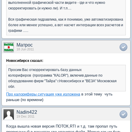
выполненной графической части видите - где и что нужно
скорректировать (и нужно ли). И т.п....
Вся графическая гидравлика, как я понимаю, уже автоматизирована
более или менее успешно, а вот насчет интеграции всех расчетов и
графики ......
Матрос
18 Jun 2011
Новосибирск сказал:
Просим Вас откорректировать базу данных
колориферов (программа "КАLOR"), включив данные по
оборудованию фирм "Тайра" г.Новосибирск и "ВЕЗА" Московская
обл.
Про калориферы ситуация уже изложена
в этой тему чуть
раньше (по времени)
Nadin422
19 Dec 2011
Когда вышла новая версия ПОТОК,RTI и т.д. там пропал путь
прописанный в расчетах где хранится файл. Можно как ни будь