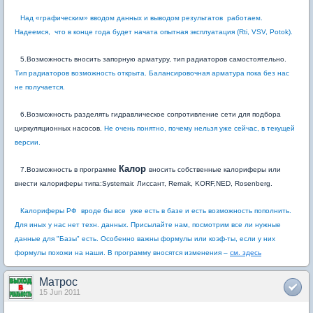
Над «графическим» вводом данных и выводом результатов работаем.
Надеемся, что в конце года будет начата опытная эксплуатация (Rti, VSV, Potok).
5.Возможность вносить запорную арматуру, тип радиаторов самостоятельно.
Тип радиаторов возможность открыта. Балансировочная арматура пока без нас
не получается.
6.Возможность разделять гидравлическое сопротивление сети для подбора
циркуляционных насосов.
Не очень понятно, почему нельзя уже сейчас, в текущей
версии.
Калор
7.Возможность в программе
вносить собственные калориферы или
внести калориферы типа:Systemair. Лиссант, Remak, KORF,NED, Rosenberg.
Калориферы РФ вроде бы все уже есть в базе и есть возможность пополнить.
Для иных у нас нет техн. данных. Присылайте нам, посмотрим все ли нужные
данные для "Базы" есть. Особенно важны формулы или коэф-ты, если у них
формулы похожи на наши. В программу вносятся изменения –
см. здесь
Матрос
15 Jun 2011