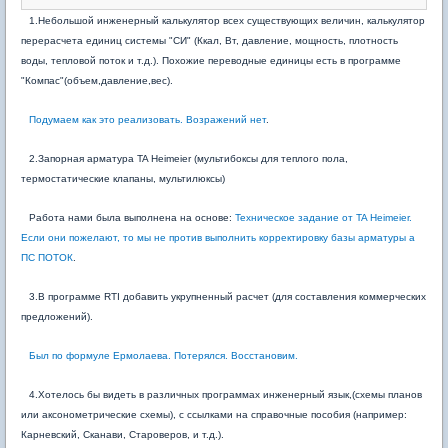
1.Небольшой инженерный калькулятор всех существующих величин, калькулятор
перерасчета единиц системы "СИ" (Ккал, Вт, давление, мощность, плотность
воды, тепловой поток и т.д.). Похожие переводные единицы есть в программе
"Компас"(объем,давление,вес).
Подумаем как это реализовать. Возражений нет
.
2.Запорная арматура TA Heimeier (мультибоксы для теплого пола,
термостатические клапаны, мультилюксы)
Работа нами была выполнена на основе:
Техническое задание от TA Heimeier.
Если они пожелают, то мы не против выполнить корректировку базы арматуры а
ПС ПОТОК
.
3.В программе RTI добавить укрупненный расчет (для составления коммерческих
предложений).
Был по формуле Ермолаева. Потерялся. Восстановим.
4.Хотелось бы видеть в различных программах инженерный язык,(схемы планов
или аксонометрические схемы), с ссылками на справочные пособия (например:
Карневский, Сканави, Староверов, и т.д.).