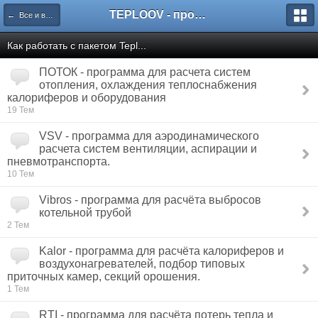
TEPLOOV - программный комплекс для расчёта систем отопления и вентиляции
← Все и всё о пакете TEPLOOV
Как работать с пакетом Tepl...
ПОТОК - программа для расчета систем
отопления, охлаждения теплоснабжения
калориферов и оборудования
19 Тем
VSV - программа для аэродинамического
расчета систем вентиляции, аспирации и
пневмотранспорта.
10 Тем
Vibros - программа для расчёта выбросов
котельной трубой
2 Тем
Kalor - программа для расчёта калориферов и
воздухонагревателей, подбор типовых
приточных камер, секций орошения.
1 Тем
RTI - программа для расчёта потерь тепла и