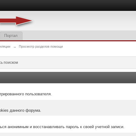
Портал
иляции
→
Просмотр разделов помощи
сь поиском
трированного пользователя.
okies данного форума.
ться анонимным и восстанавливать пароль к своей учетной записи.