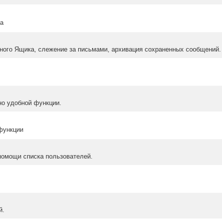
ма
ного Ящика, слежение за письмами, архивация сохраненных сообщений.
но удобной функции.
 функции
помощи списка пользователей.
й.