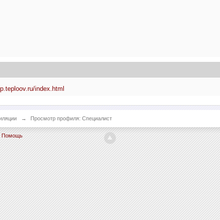
lp.teploov.ru/index.html
иляции
→
Просмотр профиля: Специалист
Помощь