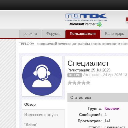
potok.ru
Форумы
Пользователи
Календарь
TEPLOOV - программный комплекс для расчёта систем отопления и вент
Специалист
Регистрация: 25 Jul 2025
Активность: 24 Apr 2026 13
OFFLINE
Статистика
Обзор
Группа:
Коллеги
Изменения статуса
Сообщений:
4
Просмотров:
141
"Лайки"
Статус:
Специалист