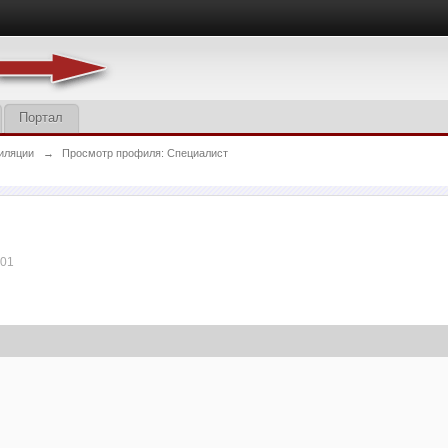
Портал
иляции
→
Просмотр профиля: Специалист
:01