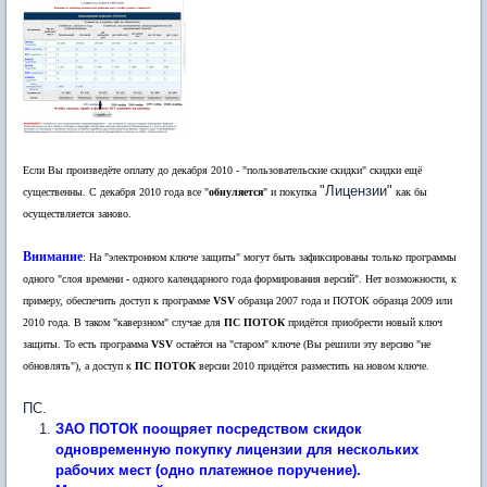
Если Вы произведёте оплату до декабря 2010 - "пользовательские скидки" скидки ещё
"Лицензии"
существенны. С декабря 2010 года все "
обнуляется
" и покупка
как бы
осуществляется заново.
Внимание
: На "электронном ключе защиты" могут быть зафиксированы только программы
одного "слоя времени - одного календарного года формирования версий". Нет возможности, к
примеру, обеспечить доступ к программе
VSV
образца 2007 года и ПОТОК образца 2009 или
2010 года. В таком "каверзном" случае для
ПС ПОТОК
придётся приобрести новый ключ
защиты. То есть программа
VSV
остаётся на "старом" ключе (Вы решили эту версию "не
обновлять"), а доступ к
ПС ПОТОК
версии 2010 придётся разместить на новом ключе.
ПС.
ЗАО ПОТОК поощряет посредством скидок
одновременную покупку лицензии для нескольких
рабочих мест (одно платежное поручение).