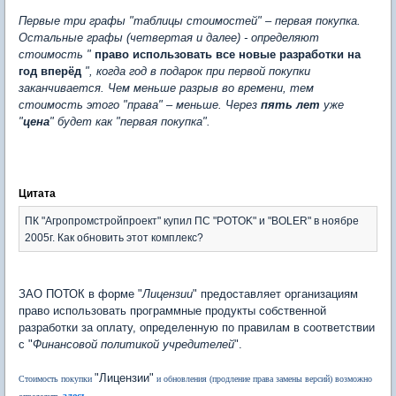
Первые три графы "таблицы стоимостей" – первая покупка.
Остальные графы (четвертая и далее) - определяют
стоимость "
право использовать все новые разработки на
год вперёд
", когда год в подарок при первой покупки
заканчивается. Чем меньше разрыв во времени, тем
стоимость этого "права" – меньше. Через
пять лет
уже
"
цена
" будет как "первая покупка".
Цитата
ПК "Агропромстройпроект" купил ПС "POTOK" и "BOLER" в ноябре
2005г. Как обновить этот комплекс?
ЗАО ПОТОК в форме "
Лицензии
" предоставляет организациям
право использовать программные продукты собственной
разработки за оплату, определенную по правилам в соответствии
с "
Финансовой политикой учредителей
".
"Лицензии"
Стоимость покупки
и обновления (продление права замены версий) возможно