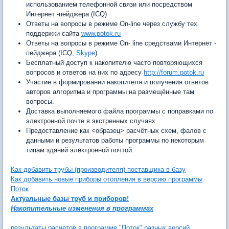
использованием телефонной связи или посредством
Интернет -пейджера (ICQ)
Ответы на вопросы в режиме On-line через службу тех.
поддержки сайта
www.potok.ru
Ответы на вопросы в режиме On- line средствами Интернет -
пейджера (ICQ,
Skype
)
Бесплатный доступ к накопителю часто повторяющихся
вопросов и ответов на них по адресу
http://forum.potok.ru
Участие в формировании накопителя и получения ответов
авторов алгоритма и программы на размещённые там
вопросы.
Доставка выполняемого файла программы с поправками по
электронной почте в экстренных случаях
Предоставление как <образец> расчётных схем, фалов с
данными и результатов работы программы по некоторым
типам зданий электронной почтой.
Как добавить трубы (производителя) поставщика в базу
Как добавить новые приборы отопления в версию программы
Поток
Актуальные базы труб и приборов!
Накопительные изменения
в
программах
результаты расчетов в программе "Поток" разных версий