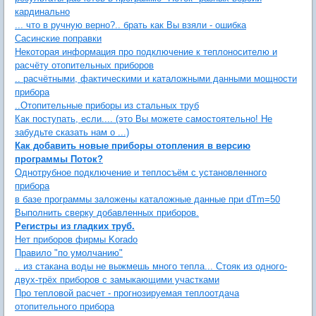
кардинально
... что в ручную верно?.. брать как Вы взяли - ошибка
Сасинские поправки
Некоторая информация про подключение к теплоносителю и
расчёту отопительных приборов
.. расчётными, фактическими и каталожными данными мощности
прибора
..Отопительные приборы из стальных труб
Как поступать, если.... (это Вы можете самостоятельно! Не
забудьте сказать нам о ...)
Как добавить новые приборы отопления в версию
программы Поток?
Однотрубное подключение и теплосъём с установленного
прибора
в базе программы заложены каталожные данные при dTm=50
Выполнить сверку добавленных приборов.
Регистры из гладких труб.
Нет приборов фирмы Korado
Правило "по умолчанию"
.. из стакана воды не выжмешь много тепла... Стояк из одного-
двух-трёх приборов с замыкающими участками
Про тепловой расчет - прогнозируемая теплоотдача
отопительного прибора