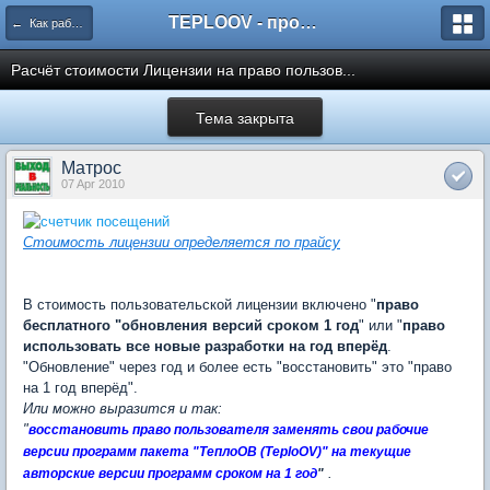
TEPLOOV - программный комплекс для расчёта систем отопления и вентиляции
← Как работать с пакетом TeploOV?
Расчёт стоимости Лицензии на право пользов...
Тема закрыта
Матрос
07 Apr 2010
Стоимость лицензии определяется по прайсу
В стоимость пользовательской лицензии включено "
право
бесплатного "обновления версий сроком 1 год
" или "
право
использовать все новые разработки на год вперёд
.
"Обновление" через год и более есть "восстановить" это "право
на 1 год вперёд".
Или можно выразится и так:
"
восстановить
право пользователя заменять
свои рабочие
версии программ пакета "ТеплоОВ (TeploOV)" на текущие
.
авторские версии программ сроком на 1 год
"