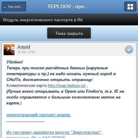
TEPLOOV - программный комплекс для расчёта систем отопления и вентиляции
← Как работать с пакетом TeploOV?
Модуль энергетического паспорта в Rti
Тема закрыта
ArteM
30 Apr 2010
Удобно!
Теперь при поиске расчётных данных (наружные
температуры и пр.) не надо искать нужный город в
СНиП'е, достаточно открыть страницу:
Климатическая карта
http://map.teploov.ru/
.
(Лучше всего открывать в Opere или Firefox'e, т.к. IE не
особо справляется с большим количеством меток на
карте.
)
энергетический паспорт
здания.
...............................
Из <истории> разработки модуля "Энергопаспорт",