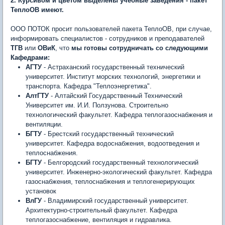
2. Курсивом и цветом выделены учебные заведения - пакет
ТеплоОВ имеют.
ООО ПОТОК просит пользователей пакета ТеплоОВ, при случае,
информировать специалистов - сотрудников и преподавателей
ТГВ
или
ОВиК
, что
мы готовы сотрудничать со следующими
Кафедрами:
АГТУ
- Астраханский государственный технический
университет. Институт морских технологий, энергетики и
транспорта. Кафедра "Теплоэнергетика".
АлтГТУ
- Алтайский Государственный Технический
Университет им. И.И. Ползунова. Строительно
технологический факультет. Кафедра теплогазоснабжения и
вентиляции.
БГТУ
- Брестский государственный технический
университет. Кафедра водоснабжения, водоотведения и
теплоснабжения.
БГТУ
- Белгородский государственный технологический
университет. Инженерно-экологический факультет. Кафедра
газоснабжения, теплоснабжения и теплогенерирующих
установок
ВлГУ
- Владимирский государственный университет.
Архитектурно-строительный факультет. Кафедра
теплогазоснабжение, вентиляция и гидравлика.