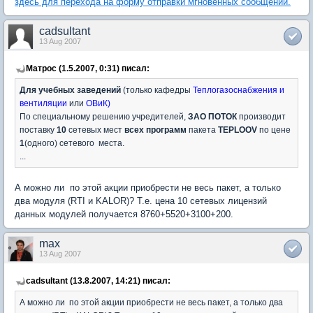
здесь для перехода на форму отправки мгновенных сообщений.
cadsultant
13 Aug 2007
Матрос (1.5.2007, 0:31) писал:
Для учебных заведений
(только кафедры
Теплогазоснабжения и
вентиляции
или
ОВиК)
По специальному решению учредителей,
ЗАО ПОТОК
производит
поставку
10
сетевых мест
всех программ
пакета
TEPLOOV
по цене
1
(одного) сетевого места.
...
А можно ли по этой акции приобрести не весь пакет, а только
два модуля (RTI и KALOR)? Т.е. цена 10 сетевых лицензий
данных модулей получается 8760+5520+3100+200.
max
13 Aug 2007
cadsultant (13.8.2007, 14:21) писал:
А можно ли по этой акции приобрести не весь пакет, а только два