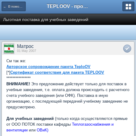
TEPLOOV - программный комплекс для расчёта систем отопления и вентиляции
← В помощь ВУЗам
Льготная поставка для учебных заведений
Матрос
01 May 2007
См так же:
Авторское сопровождение пакета TeploOV
[*]
Сертификат соответствия для пакета TEPLOOV
****************
ВНИМАНИЕ!
Это предложение действует только для поставок в
учебные заведения, т.е. оплата должна происходить с расчетного
счета учебного заведения (или ОФК). Поставка в иную
организацию, с последующей передачей учебному заведению не
предусмотрено.
Для учебных заведений
(только когда осуществляются прямые
от ООО ПОТОК поставки кафедры
Теплогазоснабжения и
вентиляции
или
ОВиК)