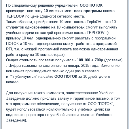
По специальному решению учредителей,
ООО ПОТОК
производит поставку
10
сетевых мест
всех программ
пакета
TEPLOOV
по цене
1
(одного) сетевого места.
Таким образом, приобретение 10 мест пакета TеploOV - это 10
студентов одновременно на 10 компьютерах смогут выполнять
учебные задачи по каждой программе пакета TEPLOOV. (к
примеру 10 чел. одновременно смогут работать с программой
ПОТОК и 10 чел. одновременно смогут работать с программой
RTI, т.е. с каждой программой пакета возможна одновременная
работа сразу на 10 компьютерах).
Общая стоимость поставки получится -
108 100 + 700р
(доставка)
. Цифры названы по состоянию на январь 2015 года. Изменение
цен может производиться только один раз в квартал
и ""публикуются" на сайте
ООО ПОТОК
за 10 дней до его
начала.
Для получения такого комплекта, заинтересованное Учебное
Заведение должно прислать заявку и гарантийное письмо, о том,
что программное обеспечение, полученное от ООО "ПОТОК",
будет использоваться исключительно в учебных целях (за
подписью проректора по учебной части и печатью Учебного
Заведения).