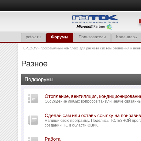
potok.ru
Форумы
Пользователи
Календарь
TEPLOOV - программный комплекс для расчёта систем отопления и вент
Разное
Подфорумы
Отопление, вентиляция, кондиционировани
Обсуждение любых вопросов так или иначе связанн
Сделай сам или оставь ссылку на понрав
Напиши свою программу. Поделись ПОЛЕЗНОЙ прогр
создании ПО в области
ОВиК
.
Работа