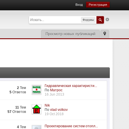
Вход
Регистрация
Форумы
Просмотр новых публикаций
Гидравлическая характиристи...
2
Тем
По
Матрос
5
Ответов
16 Jun 2013
Nik
11
Тем
По
vlad volkov
57
Ответов
19 Oct 2018
Проектирование систем отопл...
4
Тем