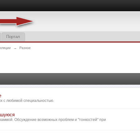
Портал
иляции
→
Разное
е
ых с любимой специальностью.
ившуюся
аммой. Обсуждение возможных проблем и "тонкостей" при