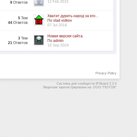
12 Feb 2015
9
Ответов
Хватит дурить народ за его...
5
Тем
По
vlad volkov
44
Ответов
07 Jul 2018
Новая версия сайта.
3
Тем
По
admin
21
Ответов
16 Sep 2024
Privacy Policy
Система для сообществ
IP.Board 3.3.4
Лицензия зарегистрирована на: ООО "ПОТОК"