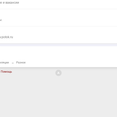
ме и вакансии
ы.
.potok.ru
иляции
→
Разное
Помощь